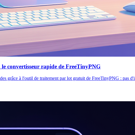
 le convertisseur rapide de FreeTinyPNG
âce à l'outil de traitement par lot gratuit de FreeTinyPNG : pas d'inscr