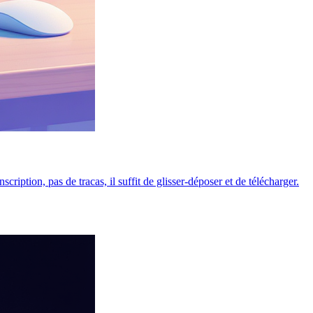
iption, pas de tracas, il suffit de glisser-déposer et de télécharger.