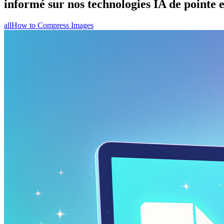
informé sur nos technologies IA de pointe e
all
How to Compress Images