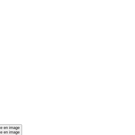
xte en image
xte en image