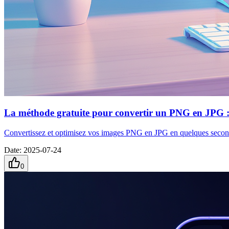
La méthode gratuite pour convertir un PNG en JPG :
Convertissez et optimisez vos images PNG en JPG en quelques secondes gr
Date
:
2025-07-24
0